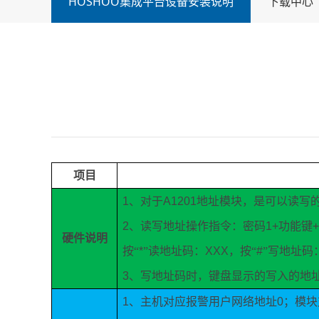
HOSHOO集成平台设备安装说明
下载中心
项目
1
、对于
A1201
地址模块，是可以读写
2
、读写地址操作指令：密码
1+
功能键
硬件说明
按“
*
”读地址码：
XXX
，按“
#
”写地址码
3
、写地址码时，键盘显示的写入的地
1
、主机对应报警用户网络地址
0
；模块