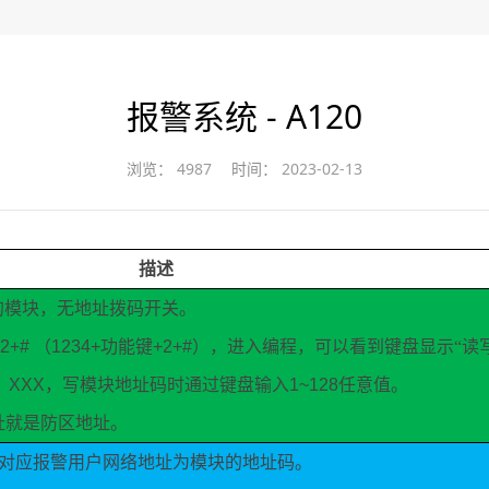
报警系统 - A120
浏览：
4987
时间：
2023-02-13
描述
的模块，无地址拨码开关。
+2+#
（
1234+
功能键
+2+#
），进入编程，可以看到键盘显示“读
：
XXX
，写模块地址码时通过键盘输入
1~128
任意值。
址就是防区地址。
对应报警用户网络地址为模块的地址码。